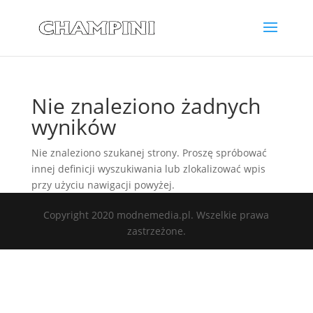
Nie znaleziono żadnych
wyników
Nie znaleziono szukanej strony. Proszę spróbować
innej definicji wyszukiwania lub zlokalizować wpis
przy użyciu nawigacji powyżej.
Copyright 2020 modnemedia.pl. Wszelkie prawa
zastrzeżone.